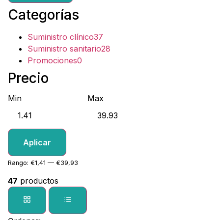
Categorías
Suministro clínico
37
Suministro sanitario
28
Promociones
0
Precio
Min
Max
Aplicar
Rango: €1,41 — €39,93
47
productos