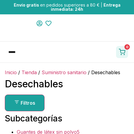
Envío gratis
en pedidos superiores a 80 € |
Entrega
inmediata: 24h
0
Inicio
/
Tienda
/
Suministro sanitario
/
Desechables
Desechables
Filtros
Subcategorías
Guantes de látex sin polvo
5