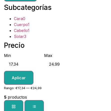
Subcategorías
Cara
0
Cuerpo
1
Cabello
1
Solar
3
Precio
Min
Max
Aplicar
Rango: €17,34 — €24,99
5
productos