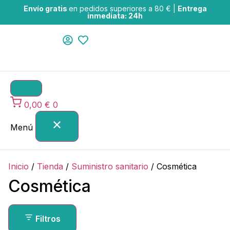
Envío gratis
en pedidos superiores a 80 € |
Entrega
inmediata: 24h
0,00
€
0
Menú
Inicio
/
Tienda
/
Suministro sanitario
/
Cosmética
Cosmética
Filtros