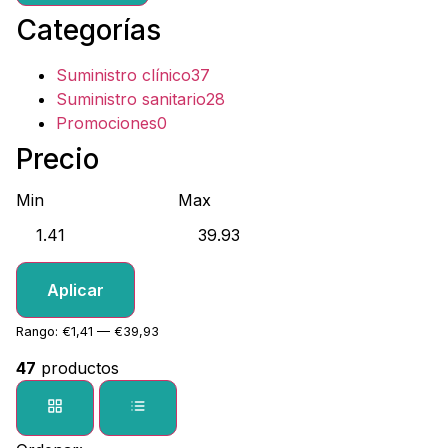
Categorías
Suministro clínico
37
Suministro sanitario
28
Promociones
0
Precio
Min
Max
Aplicar
Rango: €1,41 — €39,93
47
productos