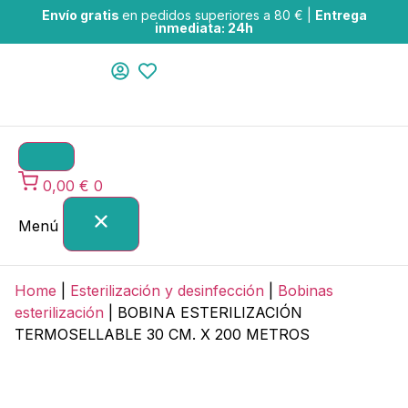
Envío gratis
en pedidos superiores a 80 € |
Entrega
inmediata: 24h
0,00
€
0
Menú
Home
|
Esterilización y desinfección
|
Bobinas
esterilización
|
BOBINA ESTERILIZACIÓN
TERMOSELLABLE 30 CM. X 200 METROS