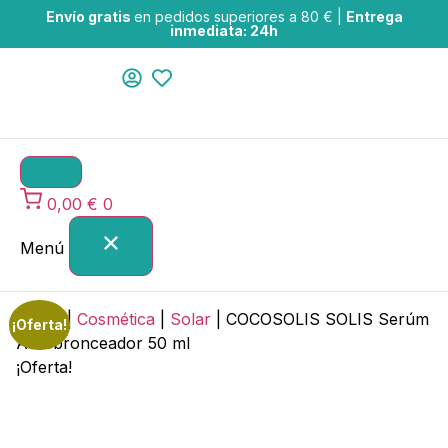
Envío gratis
en pedidos superiores a 80 € |
Entrega
inmediata: 24h
0,00
€
0
Menú
Home
|
Cosmética
|
Solar
|
COCOSOLIS SOLIS Serúm
¡Oferta!
Autobronceador 50 ml
¡Oferta!