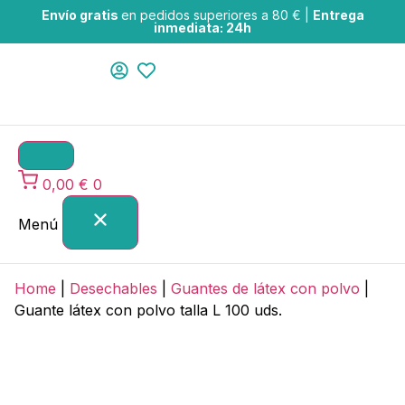
Envío gratis
en pedidos superiores a 80 € |
Entrega
inmediata: 24h
0,00
€
0
Menú
Home
|
Desechables
|
Guantes de látex con polvo
|
Guante látex con polvo talla L 100 uds.