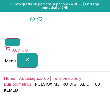
Envío gratis
en pedidos superiores a 80 € |
Entrega
inmediata: 24h
0,00
€
0
Menú
Home
|
Autodiagnóstico
|
Tensiómetros y
pulsioxímetros
|
PULSIOXÍMETRO DIGITAL OHT60
KLMED